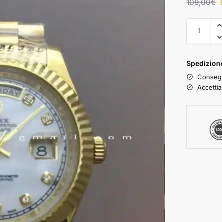
109,00
€
Spedizione
Consegn
Accettia