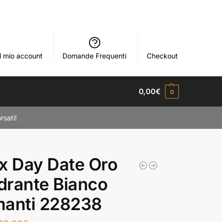
Il mio account
Domande Frequenti
Checkout
0,00
€
0
rsati!
x Day Date Oro
drante Bianco
manti 228238