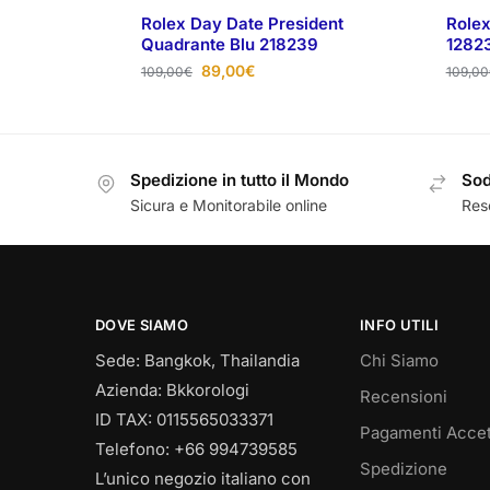
Rolex Day Date President
Rolex
Quadrante Blu 218239
1282
89,00
€
109,00
€
109,00
Spedizione in tutto il Mondo
Sod
Sicura e Monitorabile online
Reso
DOVE SIAMO
INFO UTILI
Sede: Bangkok, Thailandia
Chi Siamo
Azienda: Bkkorologi
Recensioni
ID TAX: 0115565033371
Pagamenti Accet
Telefono: +66 994739585
Spedizione
L’unico negozio italiano con