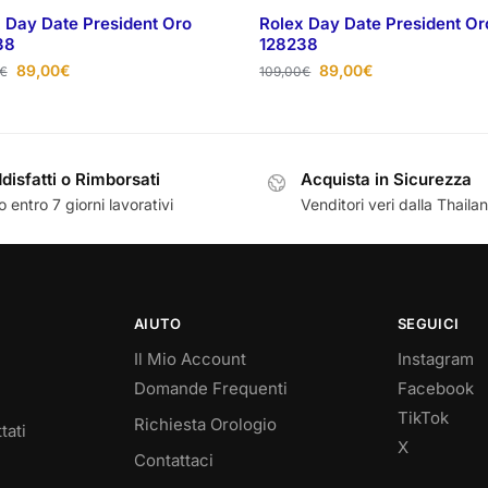
 Day Date President Oro
Rolex Day Date President Or
38
128238
89,00
€
89,00
€
€
109,00
€
disfatti o Rimborsati
Acquista in Sicurezza
 entro 7 giorni lavorativi
Venditori veri dalla Thaila
AIUTO
SEGUICI
Il Mio Account
Instagram
Domande Frequenti
Facebook
TikTok
Richiesta Orologio
tati
X
Contattaci