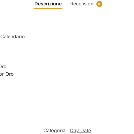
Descrizione
Recensioni
0
, Calendario
Oro
lor Oro
Categoria:
Day Date