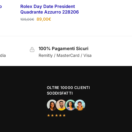
o
Rolex Day Date President
Quadrante Azzurro 228206
89,00
€
109,00
€
100% Pagamenti Sicuri
ndia
Remitly / MasterCard / Visa
OLTRE 10000 CLIENTI
SODDISFATTI
★★★★★