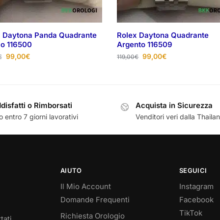
x Daytona Panda Quadrante
Rolex Daytona Quadrante
o 116500
Argento 116509
99,00
€
99,00
€
€
119,00
€
disfatti o Rimborsati
Acquista in Sicurezza
 entro 7 giorni lavorativi
Venditori veri dalla Thaila
AIUTO
SEGUICI
Il Mio Account
Instagram
Domande Frequenti
Facebook
TikTok
Richiesta Orologio
tati