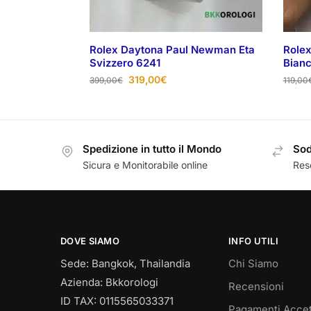
Rolex Daytona Paul Newman Eta
Role
Svizzero 6241
Bianc
319,00
€
399,00
€
119,00
Spedizione in tutto il Mondo
Sod
Sicura e Monitorabile online
Reso
DOVE SIAMO
INFO UTILI
Sede: Bangkok, Thailandia
Chi Siamo
Azienda: Bkkorologi
Recensioni
ID TAX: 0115565033371
Pagamenti Accet