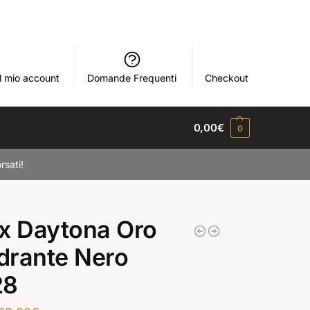
Il mio account
Domande Frequenti
Checkout
0,00
€
0
rsati!
x Daytona Oro
drante Nero
28