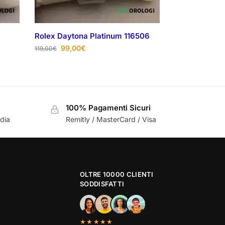
Rolex Daytona Platinum 116506
99,00
€
119,00
€
100% Pagamenti Sicuri
ndia
Remitly / MasterCard / Visa
OLTRE 10000 CLIENTI
SODDISFATTI
★★★★★