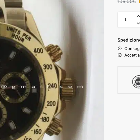
109,00
€
Spedizione
Consegn
Accettia