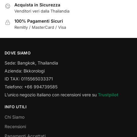
Acquista in Sicurezza
Venditori veri dalla Thailandia
100% Pagamenti Sicuri
Remitly / MasterCard / Visa
DOVE SIAMO
Sede: Bangkok, Thailandia
Azienda: Bkkorologi
ID TAX: 0115565033371
Telefono: +66 994739585
L’unico negozio italiano con recensioni vere su
Trustpilot
INFO UTILI
Chi Siamo
Recensioni
Pagamenti Accettati