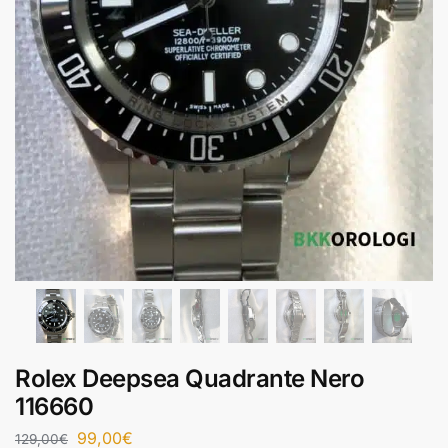
Rolex Deepsea Quadrante Nero
116660
99,00
€
129,00
€