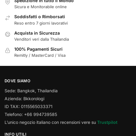
Spedizione in tutto il Mondo
Sicura e Monitorabile online
Soddisfatti o Rimborsati
Reso entro 7 giorni lavorativi
Acquista in Sicurezza
Venditori veri dalla Thailandia
100% Pagamenti Sicuri
Remitly / MasterCard / Visa
DOVE SIAMO
Sede: Bangkok, Thailandia
Azienda: Bkkorologi
ID TAX: 0115565033371
Telefono: +66 994739585
L’unico negozio italiano con recensioni vere su
Trustpilot
INFO UTILI