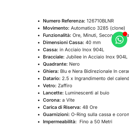
Numero Referenza:
126710BLNR
Movimento:
Automatico 3285 (clone)
Funzionalità:
Ore, Minuti, Secondi, Dat
Dimensioni Cassa:
40 mm
Cassa:
in Acciaio Inox 904L
Bracciale:
Jubilee in Acciaio Inox 904L
Quadrante:
Nero
Ghiera:
Blu e Nera Bidirezionale In cera
Datario:
2.5 x Ingrandimento del calend
Vetro:
Zaffiro
Lancette:
Luminescenti al buio
Corona:
a Vite
Carica di Riserva:
48 Ore
Guarnizioni:
O-Ring sulla cassa e coro
Impermeabilità:
Fino a 50 Metri