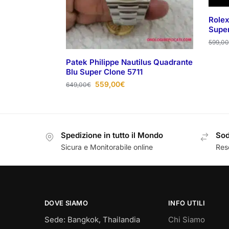
Rolex
Supe
599,00
Patek Philippe Nautilus Quadrante
Blu Super Clone 5711
559,00
€
649,00
€
Spedizione in tutto il Mondo
Sod
Sicura e Monitorabile online
Reso
DOVE SIAMO
INFO UTILI
Sede: Bangkok, Thailandia
Chi Siamo