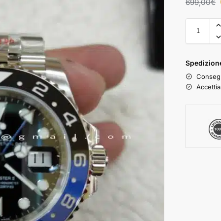
699,00
€
Spedizione
Consegn
Accettia