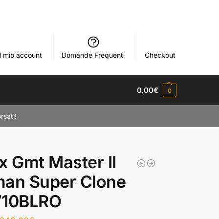
Il mio account
Domande Frequenti
Checkout
0,00
€
0
rsati!
x Gmt Master II
man Super Clone
710BLRO