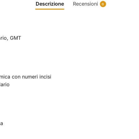
Descrizione
Recensioni
0
ario, GMT
mica con numeri incisi
ario
na