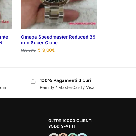
ante
Omega Speedmaster Reduced 39
N
mm Super Clone
519,00
€
599,00
€
100% Pagamenti Sicuri
ndia
Remitly / MasterCard / Visa
OLTRE 10000 CLIENTI
SODDISFATTI