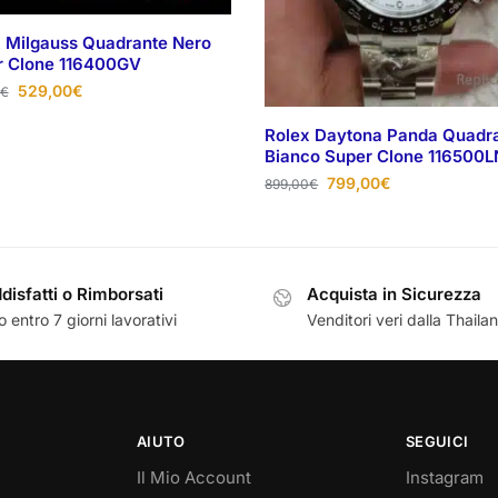
 Milgauss Quadrante Nero
r Clone 116400GV
529,00
€
€
Rolex Daytona Panda Quadr
Bianco Super Clone 116500L
799,00
€
899,00
€
disfatti o Rimborsati
Acquista in Sicurezza
 entro 7 giorni lavorativi
Venditori veri dalla Thaila
AIUTO
SEGUICI
Il Mio Account
Instagram