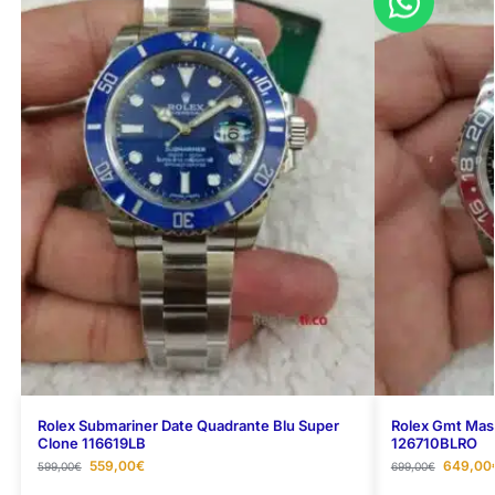
Rolex Submariner Date Quadrante Blu Super
Rolex Gmt Mast
Clone 116619LB
126710BLRO
559,00
€
649,00
599,00
€
699,00
€