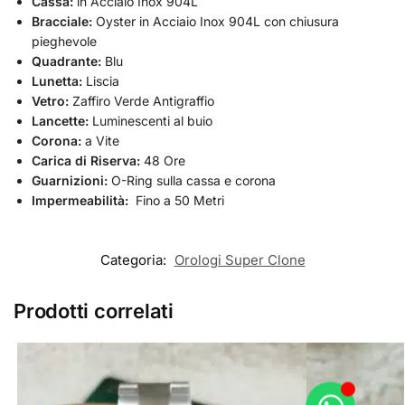
Cassa:
in Acciaio Inox 904L
Bracciale:
Oyster in Acciaio Inox 904L con chiusura
pieghevole
Quadrante:
Blu
Lunetta:
Liscia
Vetro:
Zaffiro Verde Antigraffio
Lancette:
Luminescenti al buio
Corona:
a Vite
Carica di Riserva:
48 Ore
Guarnizioni:
O-Ring sulla cassa e corona
Impermeabilità:
Fino a 50 Metri
Categoria:
Orologi Super Clone
Prodotti correlati