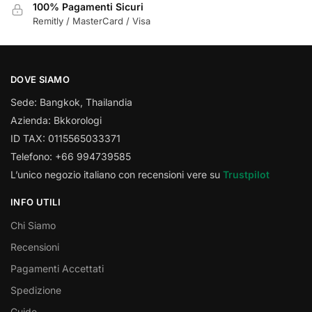
100% Pagamenti Sicuri
Remitly / MasterCard / Visa
DOVE SIAMO
Sede: Bangkok, Thailandia
Azienda: Bkkorologi
ID TAX: 0115565033371
Telefono: +66 994739585
L’unico negozio italiano con recensioni vere su
Trustpilot
INFO UTILI
Chi Siamo
Recensioni
Pagamenti Accettati
Spedizione
Guide