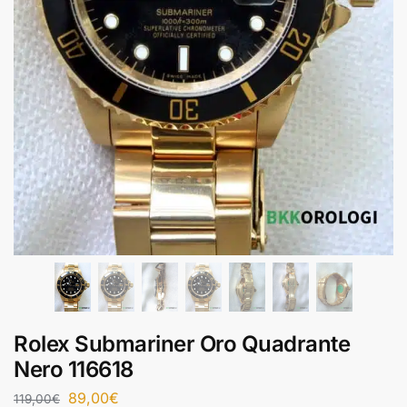
Rolex Submariner Oro Quadrante
Nero 116618
89,00
€
119,00
€