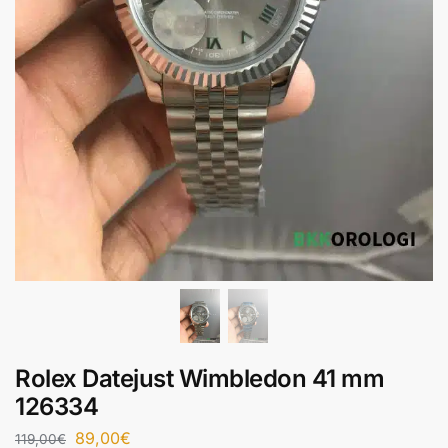
Rolex Datejust Wimbledon 41 mm
126334
89,00
€
119,00
€