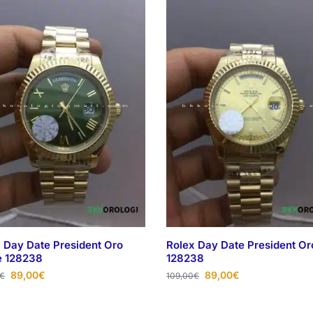
 Day Date President Oro
Rolex Day Date President Or
e 128238
128238
89,00
€
89,00
€
€
109,00
€