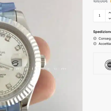
109,00
€
Spedizione
Consegn
Accettia