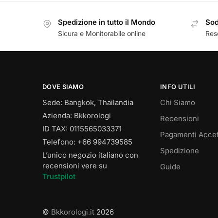
Spedizione in tutto il Mondo
Sod
Sicura e Monitorabile online
Reso
DOVE SIAMO
INFO UTILI
Sede: Bangkok, Thailandia
Chi Siamo
Azienda: Bkkorologi
Recensioni
ID TAX: 0115565033371
Pagamenti Accet
Telefono: +66 994739585
Spedizione
L’unico negozio italiano con
recensioni vere su
Guide
Trustpilot
©
Bkkorologi.it
2026