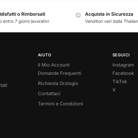
disfatti o Rimborsati
Acquista in Sicurezza
 entro 7 giorni lavorativi
Venditori veri dalla Thaila
AIUTO
SEGUICI
Il Mio Account
Instagram
Domande Frequenti
Facebook
TikTok
Richiesta Orologio
tati
X
Contattaci
Termini e Condizioni