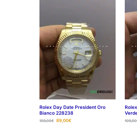
Rolex Day Date President Oro
Rolex
Bianco 228238
Verd
89,00
€
109,00
€
109,00