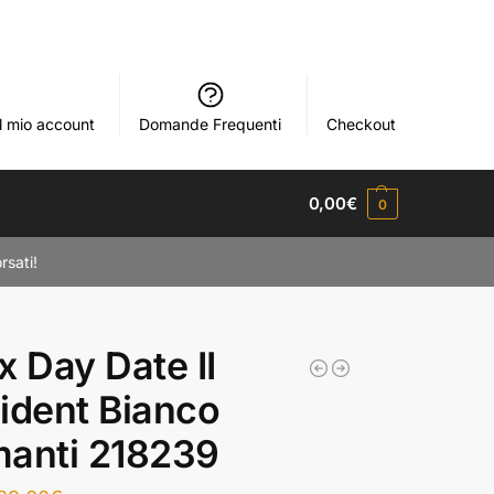
Il mio account
Domande Frequenti
Checkout
0,00
€
0
rsati!
x Day Date II
ident Bianco
manti 218239