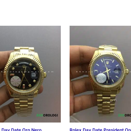
 Day Date Oro Nero
Rolex Day Date President Or