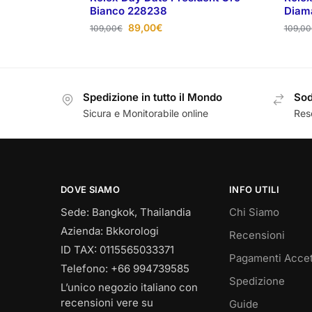
Bianco 228238
Diam
89,00
€
109,00
€
109,00
Spedizione in tutto il Mondo
Sod
Sicura e Monitorabile online
Reso
DOVE SIAMO
INFO UTILI
Sede: Bangkok, Thailandia
Chi Siamo
Azienda: Bkkorologi
Recensioni
ID TAX: 0115565033371
Pagamenti Accet
Telefono: +66 994739585
Spedizione
L’unico negozio italiano con
recensioni vere su
Guide