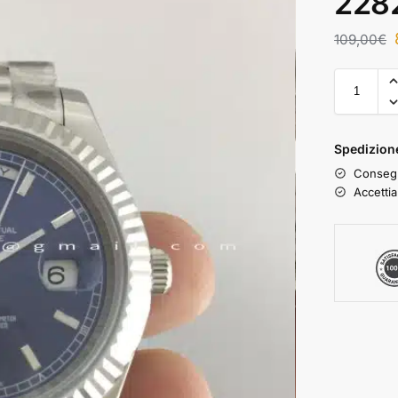
228
109,00
€
Spedizione
Consegn
Accettia