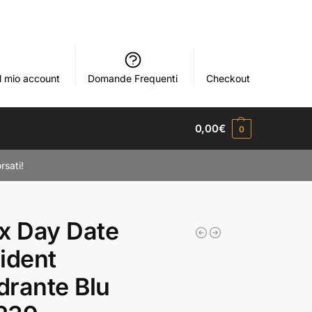
Il mio account
Domande Frequenti
Checkout
0,00
€
0
rsati!
x Day Date
ident
rante Blu