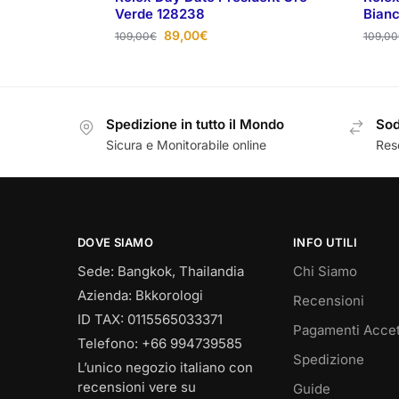
Verde 128238
Bian
89,00
€
109,00
€
109,00
Spedizione in tutto il Mondo
Sod
Sicura e Monitorabile online
Reso
DOVE SIAMO
INFO UTILI
Sede: Bangkok, Thailandia
Chi Siamo
Azienda: Bkkorologi
Recensioni
ID TAX: 0115565033371
Pagamenti Accet
Telefono: +66 994739585
Spedizione
L’unico negozio italiano con
recensioni vere su
Guide