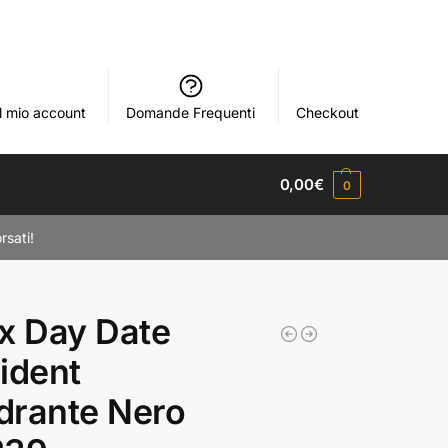
Il mio account
Domande Frequenti
Checkout
0,00
€
0
rsati!
x Day Date
ident
drante Nero