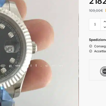
218
109,00
€
Spedizione
Consegn
Accettia