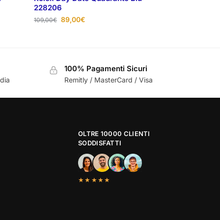
228206
89,00
€
109,00
€
100% Pagamenti Sicuri
ndia
Remitly / MasterCard / Visa
OLTRE 10000 CLIENTI
SODDISFATTI
★★★★★