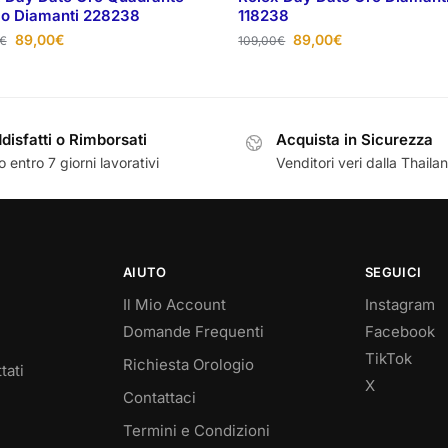
co Diamanti 228238
118238
89,00
€
89,00
€
€
109,00
€
disfatti o Rimborsati
Acquista in Sicurezza
 entro 7 giorni lavorativi
Venditori veri dalla Thaila
AIUTO
SEGUICI
Il Mio Account
Instagram
Domande Frequenti
Facebook
TikTok
Richiesta Orologio
tati
X
Contattaci
Termini e Condizioni