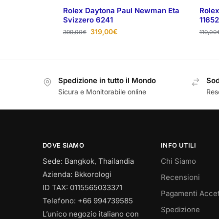
Rolex Daytona Paul Newman Eta
Rolex
Svizzero 6241
1165
319,00
€
399,00
€
119,00
Spedizione in tutto il Mondo
Sod
Sicura e Monitorabile online
Reso
DOVE SIAMO
INFO UTILI
Sede: Bangkok, Thailandia
Chi Siamo
Azienda: Bkkorologi
Recensioni
ID TAX: 0115565033371
Pagamenti Accet
Telefono: +66 994739585
Spedizione
L’unico negozio italiano con