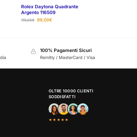
Rolex Daytona Quadrante
Argento 116509
99,00
€
119,00
€
100% Pagamenti Sicuri
ndia
Remitly / MasterCard / Visa
OLTRE 10000 CLIENTI
SODDISFATTI
★★★★★