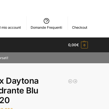
Il mio account
Domande Frequenti
Checkout
0,00
€
0
rsati!
x Daytona
rante Blu
520