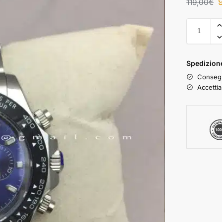
119,00
€
Spedizione
Consegn
Accettia