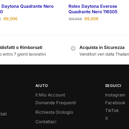
 Daytona Quadrante Nero
Rolex Daytona Everose
20
Quadrante Nero 116505
89,00
€
89,00
€
€
109,00
€
disfatti o Rimborsati
Acquista in Sicurezza
 entro 7 giorni lavorativi
Venditori veri dalla Thaila
AIUTO
SEGUICI
Il Mio Account
Instagram
Domande Frequenti
Facebook
TikTok
Richiesta Orologio
tati
X
Contattaci