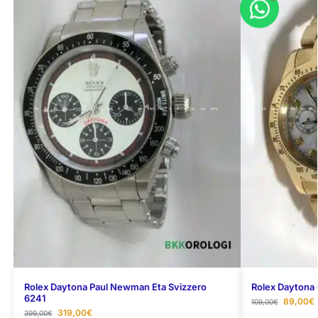
Rolex Daytona Paul Newman Eta Svizzero
Rolex Daytona 
6241
89,00
€
109,00
€
319,00
€
399,00
€