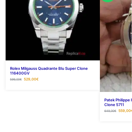
Rolex Milgauss Quadrante Blu Super Clone
116400GV
529,00
€
599,00
€
Patek Philippe
Clone 5711
559,00
649,00
€