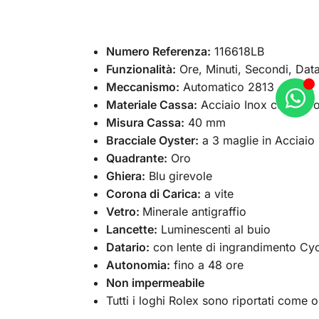
Numero Referenza:
116618LB
Funzionalità:
Ore, Minuti, Secondi, Data
Meccanismo:
Automatico 2813
Materiale Cassa:
Acciaio Inox color or
Misura Cassa:
40 mm
Bracciale Oyster:
a 3 maglie in Acciaio 
Quadrante:
Oro
Ghiera:
Blu girevole
Corona di Carica:
a vite
Vetro:
Minerale antigraffio
Lancette:
Luminescenti al buio
Datario:
con lente di ingrandimento Cy
Autonomia:
fino a 48 ore
Non impermeabile
Tutti i loghi Rolex sono riportati come o