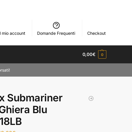
Il mio account
Domande Frequenti
Checkout
0,00
€
0
rsati!
x Submariner
Ghiera Blu
618LB