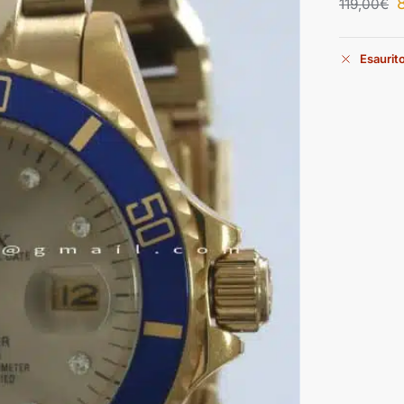
119,00
€
Esaurit