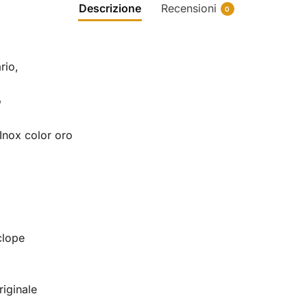
Descrizione
Recensioni
0
rio,
o
Inox color oro
clope
riginale