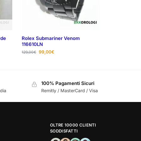
rde
Rolex Submariner Venom
116610LN
99,00
€
129,00
€
100% Pagamenti Sicuri
ndia
Remitly / MasterCard / Visa
OLTRE 10000 CLIENTI
SODDISFATTI