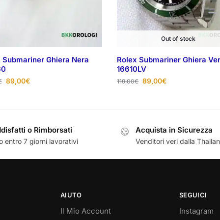
Out of stock
 Submariner Ghiera Nera
Rolex Submariner Ghiera Ve
60
16610LV
89,00
€
89,00
€
€
119,00
€
disfatti o Rimborsati
Acquista in Sicurezza
 entro 7 giorni lavorativi
Venditori veri dalla Thaila
AIUTO
SEGUICI
Il Mio Account
Instagram