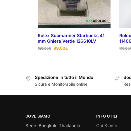
Rolex Submariner Starbucks 41
Rolex
mm Ghiera Verde 126610LV
1140
99,00
€
159,00
€
119,00
Spedizione in tutto il Mondo
Sod
Sicura e Monitorabile online
Reso
DOVE SIAMO
INFO UTILI
Sede: Bangkok, Thailandia
Chi Siamo