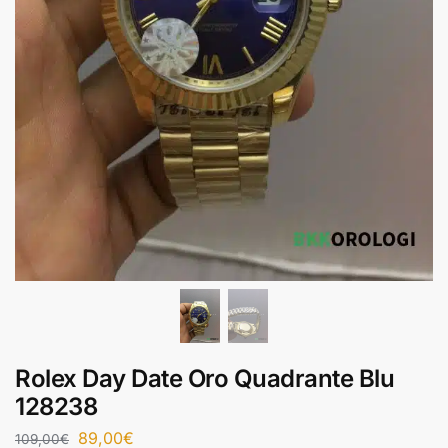
Rolex Day Date Oro Quadrante Blu
128238
89,00
€
109,00
€