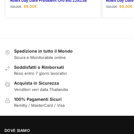
Rolex Day Date President Oro Blu 228238
Rolex Day Date
89,00
€
89,00
€
109,00
€
109,00
€
Spedizione in tutto il Mondo
Sicura e Monitorabile online
Soddisfatti o Rimborsati
Reso entro 7 giorni lavorativi
Acquista in Sicurezza
Venditori veri dalla Thailandia
100% Pagamenti Sicuri
Remitly / MasterCard / Visa
DOVE SIAMO