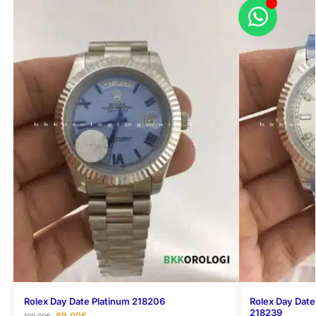
Rolex Day Date Platinum 218206
Rolex Day Date 
218239
89,00
€