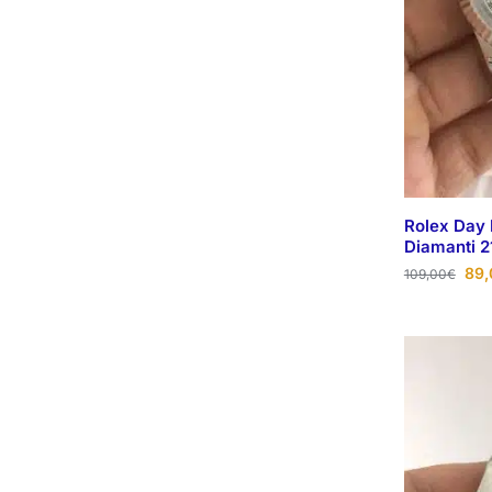
Rolex Day 
Diamanti 
89,
109,00
€