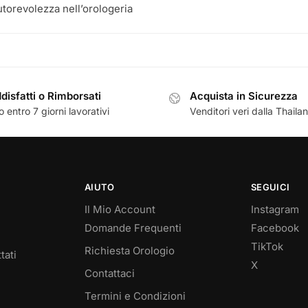
utorevolezza nell’orologeria
disfatti o Rimborsati
Acquista in Sicurezza
 entro 7 giorni lavorativi
Venditori veri dalla Thaila
AIUTO
SEGUICI
Il Mio Account
Instagram
Domande Frequenti
Facebook
TikTok
Richiesta Orologio
tati
X
Contattaci
Termini e Condizioni