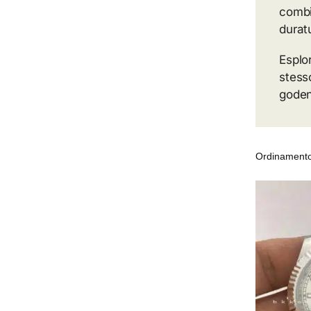
combi
durat
Esplo
stesso
goden