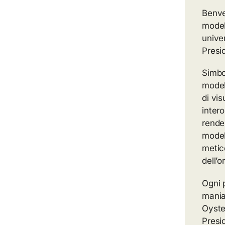
Benve
model
unive
Presi
Simbol
model
di vis
intero
rende
model
metic
dell’o
Ogni 
mania
Oyster
Presi