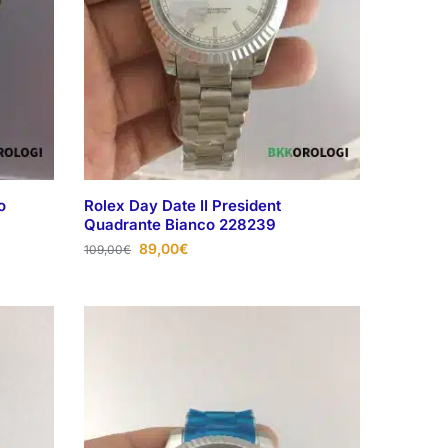
o
Rolex Day Date II President
Quadrante Bianco 228239
89,00
€
109,00
€