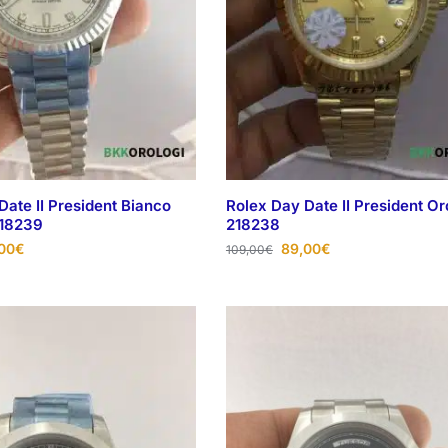
Date II President Bianco
Rolex Day Date II President Or
218239
218238
00
€
89,00
€
109,00
€