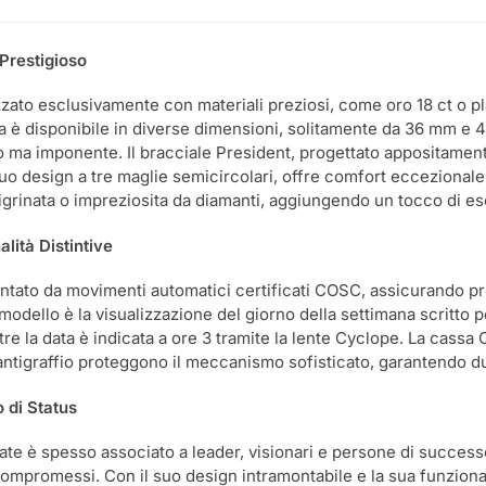
Prestigioso
zzato esclusivamente con materiali preziosi, come oro 18 ct o pla
a è disponibile in diverse dimensioni, solitamente da 36 mm e 4
o ma imponente. Il bracciale President, progettato appositamente
suo design a tre maglie semicircolari, offre comfort eccezionale 
zigrinata o impreziosita da diamanti, aggiungendo un tocco di esc
alità Distintive
entato da movimenti automatici certificati COSC, assicurando prec
modello è la visualizzazione del giorno della settimana scritto p
re la data è indicata a ore 3 tramite la lente Cyclope. La cassa 
 antigraffio proteggono il meccanismo sofisticato, garantendo d
 di Status
Date è spesso associato a leader, visionari e persone di succes
ompromessi. Con il suo design intramontabile e la sua funzional