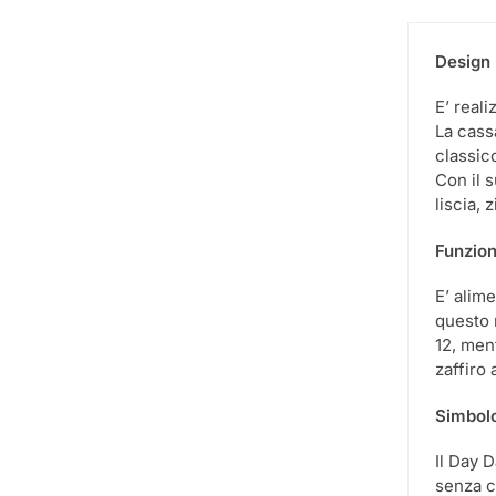
Design 
E’ reali
La cass
classic
Con il 
liscia, 
Funzion
E’ alim
questo 
12, ment
zaffiro
Simbolo
Il Day 
senza c