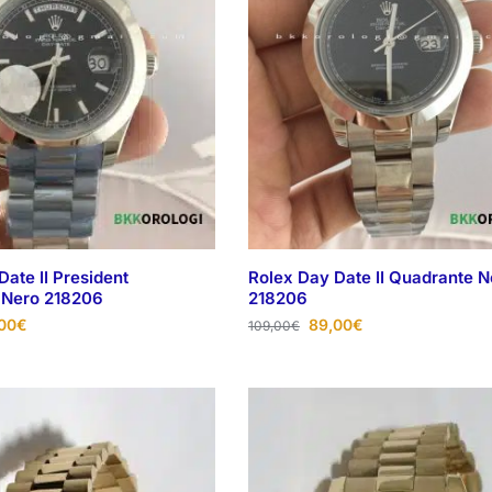
Date II President
Rolex Day Date II Quadrante N
 Nero 218206
218206
00
€
89,00
€
109,00
€