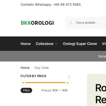
Contatto Whatsapp: +66 99 473 9585
Home
Collezione
Orologi Super Clone
Vi
Garan
Home
Day Date
/
FILTER BY PRICE
Ro
Prezzo:
80€
—
90€
Filtra
Re