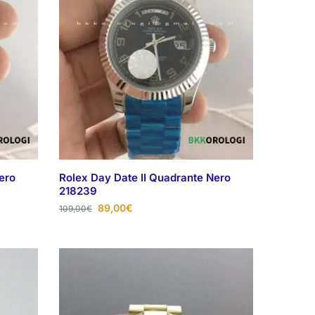
ero
Rolex Day Date II Quadrante Nero
218239
89,00
€
109,00
€