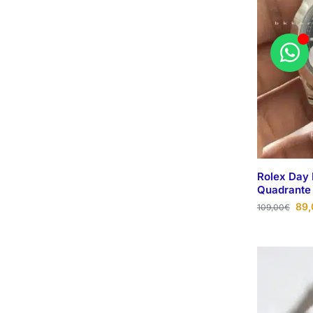
Rolex Day 
Quadrante
89,
109,00
€