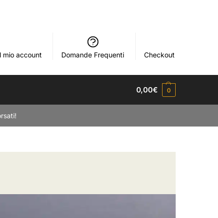
Il mio account
Domande Frequenti
Checkout
0,00
€
0
rsati!