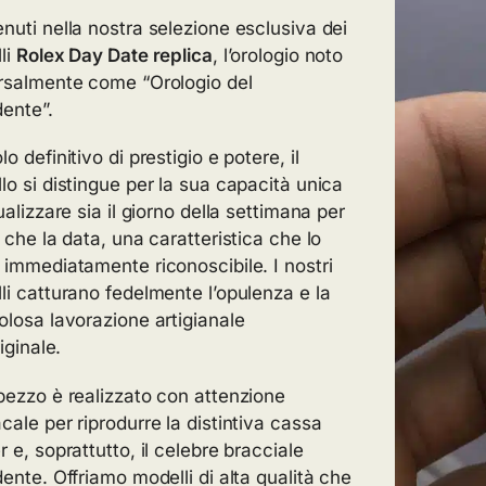
nuti nella nostra selezione esclusiva dei
li
Rolex Day Date replica
, l’orologio noto
rsalmente come “Orologio del
dente”.
o definitivo di prestigio e potere, il
lo si distingue per la sua capacità unica
ualizzare sia il giorno della settimana per
 che la data, una caratteristica che lo
 immediatamente riconoscibile. I nostri
li catturano fedelmente l’opulenza e la
olosa lavorazione artigianale
riginale.
pezzo è realizzato con attenzione
cale per riprodurre la distintiva cassa
 e, soprattutto, il celebre bracciale
dente. Offriamo modelli di alta qualità che