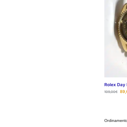
Rolex Day 
89,
109,00
€