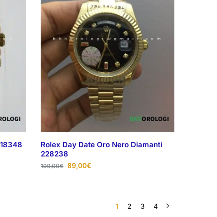
118348
Rolex Day Date Oro Nero Diamanti
228238
89,00
€
109,00
€
1
2
3
4