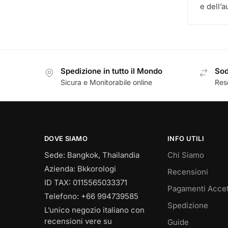
e dell’a
Spedizione in tutto il Mondo
Sod
Sicura e Monitorabile online
Reso
DOVE SIAMO
INFO UTILI
Sede: Bangkok, Thailandia
Chi Siamo
Azienda: Bkkorologi
Recensioni
ID TAX: 0115565033371
Pagamenti Accet
Telefono: +66 994739585
Spedizione
L’unico negozio italiano con
recensioni vere su
Guide