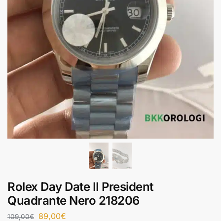
Rolex Day Date II President
Quadrante Nero 218206
89,00
€
109,00
€