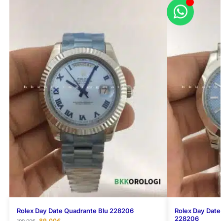
Rolex Day Date Quadrante Blu 228206
Rolex Day Date
228206
89,00
€